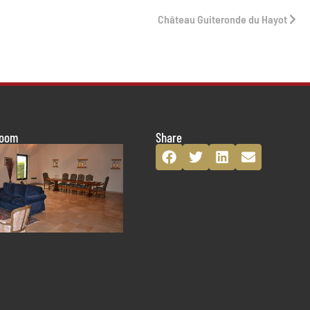
Château Guiteronde du Hayot
room
Share