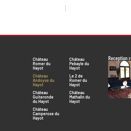
Reception 
Château
Château
Romer du
Pebayle du
Hayot
Hayot
Château
Le 2 de
Andoyse du
Romer du
Hayot
Hayot
Château
Château
Guiteronde
Mathalin du
du Hayot
Hayot
Château
Camperose du
Hayot