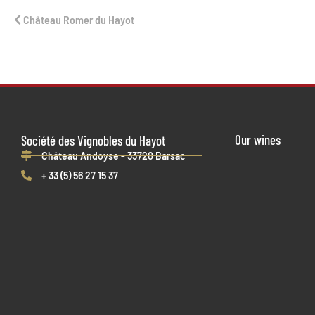
Château Romer du Hayot
Our wines
Société des Vignobles du Hayot
Château Andoyse - 33720 Barsac
+ 33 (5) 56 27 15 37