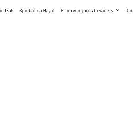
in 1855
Spirit of du Hayot
From vineyards to winery
Our